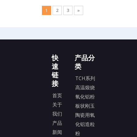
1
2
3
»
快
产品分
速
类
链
TCH系列
接
高温煅烧
首页
氧化铝粉
关于
板状刚玉
我们
陶瓷用氧
产品
化铝造粒
新闻
粉