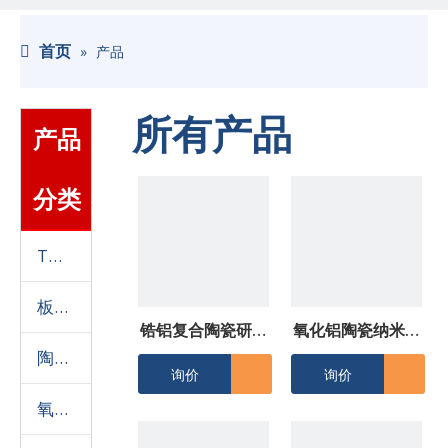
首页
»
产品
所有产品
产品
分类
TCH系列高温煅烧氧化铝粉
板状刚玉
锆铝复合陶瓷研磨
氧化铝陶瓷纳米研
陶瓷用氧化铝造粒粉
球5.0G/CM3
磨球
询价
询价
氧化铝耐磨陶瓷