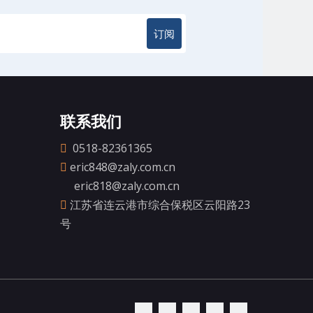
订阅
联系我们
0518-82361365

eric848@zaly.com.cn

eric818@zaly.com.cn
江苏省连云港市综合保税区云阳路23

号