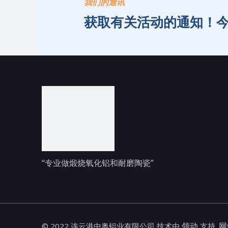
我们的通讯
获取有关活动的通知！
“专业做煅烧氧化铝和耐磨陶瓷”
领动
网
©
2022
连云港中奥铝业有限公司 技术由
支持.